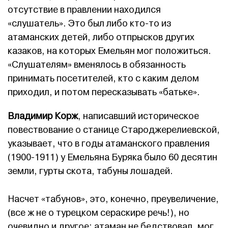
отсутствие в правлении находился
«слушатель». Это был либо кто-то из
атаманских детей, либо отпрысков других
казаков, на которых Емельян мог положиться.
«Слушателям» вменялось в обязанность
принимать посетителей, кто с каким делом
приходил, и потом пересказывать «батьке».
Владимир Корж
, написавший историческое
повествование о станице Староджерелиевской,
указывает, что в годы атаманского правления
(1900-1911) у Емельяна Буряка было 60 десятин
земли, гурты скота, табуны лошадей.
Насчет «табунов», это, конечно, преувеличение,
(все ж не о турецком сераскире речь!), но
очевидно и другое: атаман не бедствовал, мог