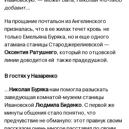
Ивановскую. —
Может быть, Николай что-либо
добавит…
На прощание почтальон из Ангелинского
призналась, что в ее жилах течет кровь не
только Емельяна Буряка, но и еще одного
атамана станицы Староджерелиевской —
Оксентия Ратушнего
, который по отцовской
линии доводится ей также прадедушкой.
В гостях у Назаренко
…
Николая Буряка
нам помогла разыскать
заведующая комнатой-музеем станицы
Ивановской
Людмила Биденко
. С первой же
минуты общения стало понятно, что
предчувствие не обмануло: этот правнук своим
рассказом очень многое расставил по своим