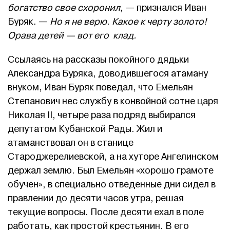
богатство свое схоронил
, — признался Иван
Буряк. —
Но я не верю. Какое к черту золото!
Орава детей — вот его клад.
Ссылаясь на рассказы покойного дядьки
Александра Буряка, доводившегося атаману
внуком, Иван Буряк поведал, что Емельян
Степанович нес службу в конвойной сотне царя
Николая II, четыре раза подряд выбирался
депутатом Кубанской Рады. Жил и
атаманствовал он в станице
Староджерелиевской, а на хуторе Ангелинском
держал землю. Был Емельян «хорошо грамоте
обучен», в специально отведенные дни сидел в
правлении до десяти часов утра, решая
текущие вопросы. После десяти ехал в поле
работать, как простой крестьянин. В его