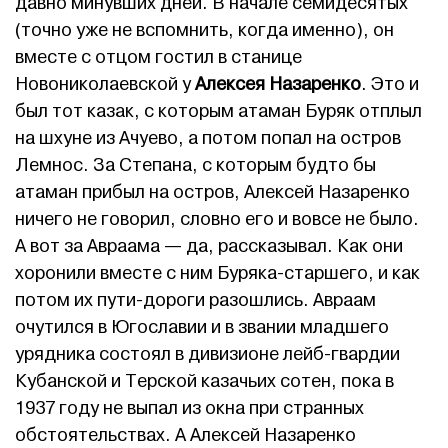
давно минувших дней. В начале семидесятых
(точно уже не вспомнить, когда именно), он
вместе с отцом гостил в станице
Новониколаевской у
Алексея Назаренко
. Это и
был тот казак, с которым атаман Буряк отплыл
на шхуне из Ачуево, а потом попал на остров
Лемнос. За Степана, с которым будто бы
атаман прибыл на остров, Алексей Назаренко
ничего не говорил, словно его и вовсе не было.
А вот за Авраама — да, рассказывал. Как они
хоронили вместе с ним Буряка-старшего, и как
потом их пути-дороги разошлись. Авраам
очутился в Югославии и в звании младшего
урядника состоял в дивизионе лейб-гвардии
Кубанской и Терской казачьих сотен, пока в
1937 году не выпал из окна при странных
обстоятельствах. А Алексей Назаренко