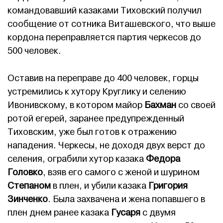
командовавший казаками Тиховский получил
сообщение от сотника Виташевского, что выше
кордона переправляется партия черкесов до
500 человек.
Оставив на переправе до 400 человек, горцы
устремились к хутору Круглику и селению
Ивонивскому, в котором майор
Бахман
со своей
ротой егерей, заранее предупрежденный
Тиховским, уже был готов к отражению
нападения. Черкесы, не доходя двух верст до
селения, ограбили хутор казака
Федора
Головко
, взяв его самого с женой и шурином
Степаном
в плен, и убили казака
Григория
Зинченко
. Была захвачена и жена попавшего в
плен днем ранее казака
Гусаря
с двумя