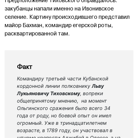
Предположение Тиховского оправдалось:
закубанцы напали именно на Ивонивское
селение. Картину происходившего представил
майор Бахман, командир егерской роты,
расквартированной там.
Факт
Командиру третьей части Кубанской
кордонной линии полковнику
Льву
Лукьяновичу Тиховскому
, вопреки
общепринятому мнению, на момент
Ольгинского сражения было всего 34
года от роду, но боевой опыт он имел
огромный. Уже в тринадцатилетнем
возрасте, в 1789 году, он участвовал в
штурме крепости Аджибей в Одессе, а на