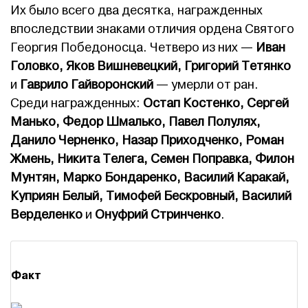
Их было всего два десятка, награжденных
впоследствии знаками отличия ордена Святого
Георгия Победоносца. Четверо из них —
Иван
Головко, Яков Вишневецкий, Григорий Тетянко
и
Гаврило Гайворонский
— умерли от ран.
Среди награжденных:
Остап Костенко, Сергей
Манько, Федор Шмалько, Павел Полулях,
Данило Черненко, Назар Приходченко, Роман
Жмень, Никита Телега, Семен Поправка, Филон
Мунтян, Марко Бондаренко, Василий Каракай,
Куприян Белый, Тимофей Бескровный, Василий
Верделенко
и
Онуфрий Стринченко
.
Факт