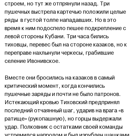
строем, но тут же отпрянули назад. Три
пушечных выстрела картечью положили целые
ряды в густой толпе нападавших. Но в это
время к ним подоспело пешее подкрепление с
левой стороны Кубани. Три часа бились
тиховцы, перевес был на стороне казаков, но к
переправе нахлынули черкесы, грабившие
селение Ивонивское.
Вместе они бросились на казаков в самый
критический момент, когда кончились
пушечные заряды и почти не было патронов.
Истекающий кровью Тиховский предпринял
последний отчаянный шаг, ударив на врага «в
ратище» (рукопашную), но горцы выдержали
удар. Полковник с остатками своей команды
устремился напролом и был изрублен шашками.