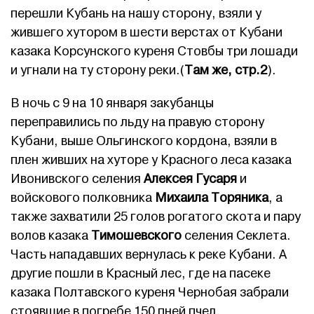
перешли Кубань на нашу сторону, взяли у
жившего хутором в шести верстах от Кубани
казака Корсунского куреня Стовбы три лошади
и угнали на ту сторону реки.(
Там же, стр.2
).
В ночь с 9 на 10 января закубанцы
переправились по льду на правую сторону
Кубани, выше Ольгинского кордона, взяли в
плен живших на хуторе у Красного леса казака
Ивонивского селения
Алексея Гусаря
и
войскового полковника
Михаила Торяника
, а
также захватили 25 голов рогатого скота и пару
волов казака
Тимошевского
селения Секлета.
Часть нападавших вернулась к реке Кубани. А
другие пошли в Красный лес, где на пасеке
казака Полтавского куреня Чернобая забрали
стоявшие в погребе 150 пней пчел.