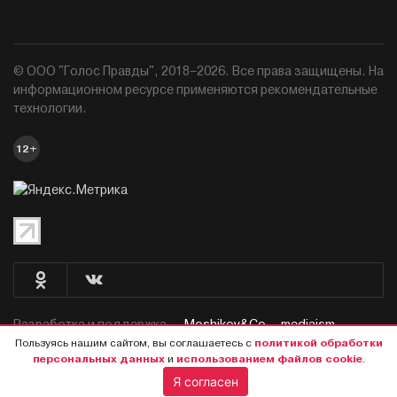
© ООО "Голос Правды", 2018–2026. Все права защищены. На
информационном ресурсе применяются рекомендательные
технологии.
12+
Разработка и поддержка —
Moshikov&Co. - mediaism.
Пользуясь нашим сайтом, вы соглашаетесь с
политикой обработки
персональных данных
и
использованием файлов cookie
.
Я согласен