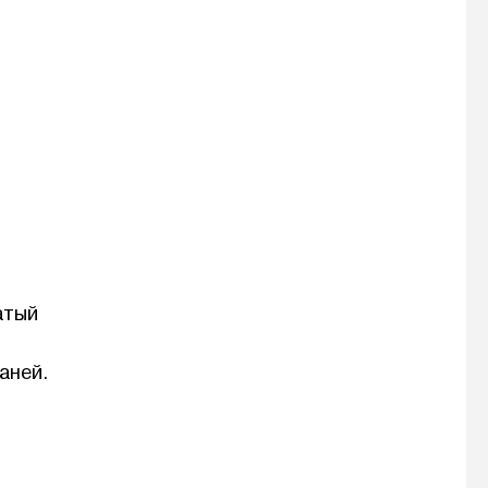
атый
аней.