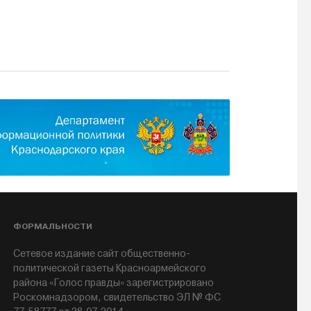
ФОРМАЛЬНОСТИ
Сетевое издание сайт общественно-
политической газеты Красноармейского
района «Голос правды» зарегистрировано
Роскомнадзором, свидетельство ЭЛ № ФС