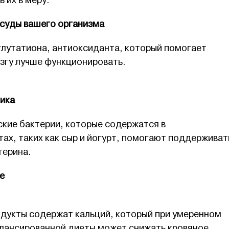
 их в меру.
суды вашего организма
глутатиона, антиоксиданта, который помогает
згу лучше функционировать.
ика
ские бактерии, которые содержатся в
ах, таких как сыр и йогурт, помогают поддерживат
терина.
е
одукты содержат кальций, который при умеренном
алансированной диеты может снижать кровяное