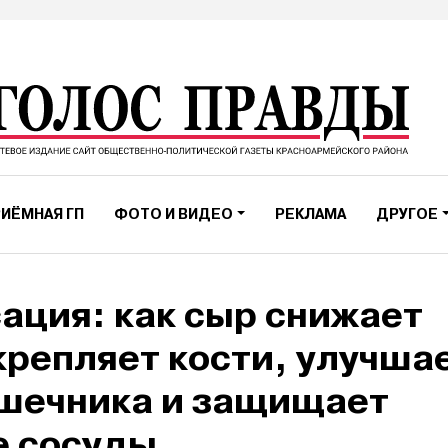
ИЁМНАЯ ГП
ФОТО И ВИДЕО
РЕКЛАМА
ДРУГОЕ
ация: как сыр снижает
крепляет кости, улучша
ишечника и защищает
е сосуды