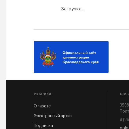
Загрузка..
РУБРИКИ
СВЯ
3538
О газете
Полт
Электронный архив
8 (8
Подписка
golo