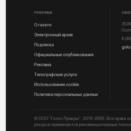
РУБРИКИ
СВЯ
3538
О газете
Полт
Электронный архив
8 (8
Подписка
golo
Официальные опубликования
Реклама
Типографские услуги
Использование cookie
Политика персональных данных
© ООО "Голос Правды", 2018–2026. Все права
ресурсе применяются рекомендательные техно