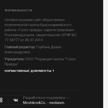
ФОРМАЛЬНОСТИ
Сетевое издание сайт общественно-
политической газеты Красноармейского
района «Голос правды» зарегистрировано
Роскомнадзором, свидетельство ЭЛ № ФС
77-58777 от 28.07.2014
Главный редактор:
Горбань Диана
Александровна
Учредитель:
ООО "Редакция газеты "Голос
Правды"
НОРМАТИВНЫЕ ДОКУМЕНТЫ
Разработка и поддержка —
Moshikov&Co. - mediaism.