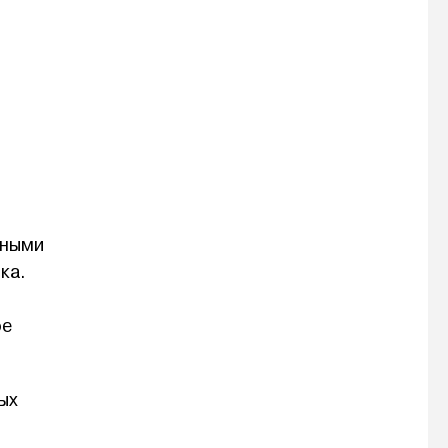
рными
ка.
ое
ых