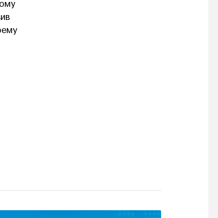
ному
вив
оему