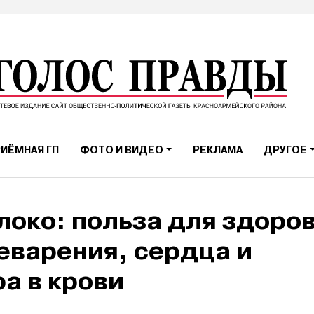
ИЁМНАЯ ГП
ФОТО И ВИДЕО
РЕКЛАМА
ДРУГОЕ
око: польза для здоро
еварения, сердца и
а в крови