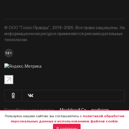
© ООО "Голос Правды", 2018–2026. Все права защищены. На
информационном ресурсе применяются рекомендательные
технологии.
12+
Разработка и поддержка —
Moshikov&Co. - mediaism.
Пользуясь нашим сайтом, вы соглашаетесь с
политикой обработки
персональных данных
и
использованием файлов cookie
.
Я согласен