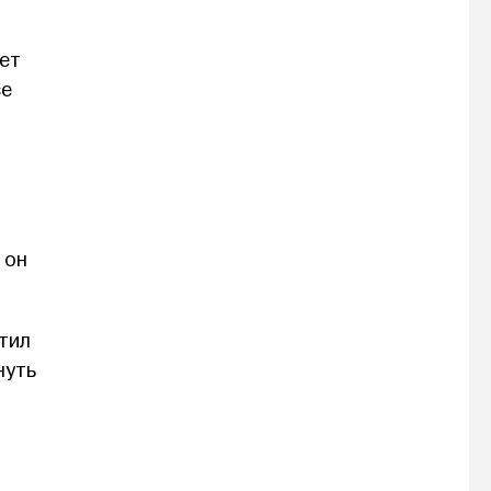
ет
се
 он
тил
нуть