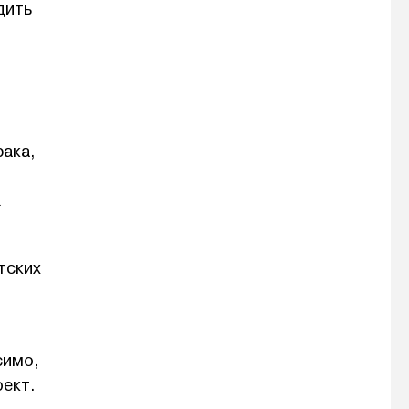
дить
рака,
.
тских
симо,
оект.