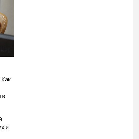
 Как
 в
й
ах и