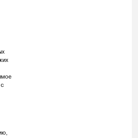
ых
ких
имое
 с
ию,