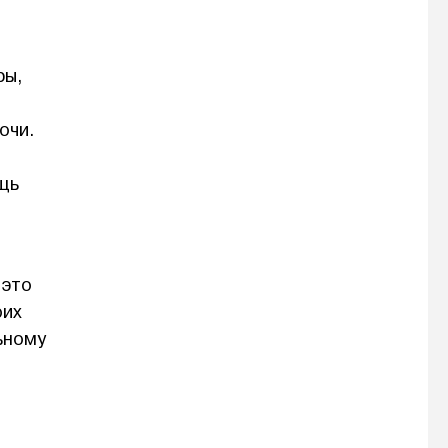
ры,
очи.
щь
 это
оих
ьному