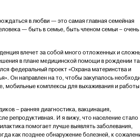
рождаться в любви — это самая главная семейная
еловека — быть в семье, быть членом семьи – очень
нденция влечет за собой много отложенных и сложн
ешения в плане медицинской помощи в рождении та
ался федеральный проект «Охрана материнства и
я». Он направлен на то, чтобы закупалось необход
, мобильные комплексы для выхаживания и работы
иков – ранняя диагностика, вакцинация,
сле репродуктивная. И я вижу, что население стало
филактика помогает лучше выявлять заболевания,
огда как позднее обнаружение болезней, к сожален