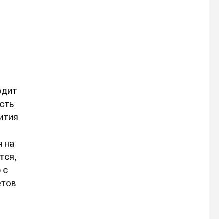
одит
сть
вития
я на
тся,
 с
етов