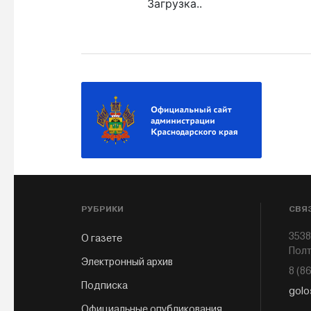
Загрузка..
РУБРИКИ
СВЯ
3538
О газете
Полт
Электронный архив
8 (8
Подписка
golo
Официальные опубликования