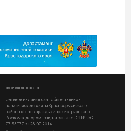
ФОРМАЛЬНОСТИ
Сетевое издание сайт общественно-
политической газеты Красноармейского
района «Голос правды» зарегистрировано
Роскомнадзором, свидетельство ЭЛ № ФС
77-58777 от 28.07.2014