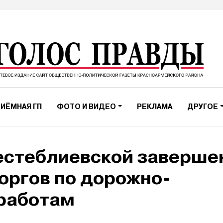
ИЁМНАЯ ГП
ФОТО И ВИДЕО
РЕКЛАМА
ДРУГОЕ
естеблиевской заверше
оргов по дорожно-
работам