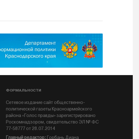
ФОРМАЛЬНОСТИ
Сетевое издание сайт общественно-
политической газеты Красноармейского
района «Голос правды» зарегистрировано
Роскомнадзором, свидетельство ЭЛ № ФС
77-58777 от 28.07.2014
Главный редактор:
Горбань Диана