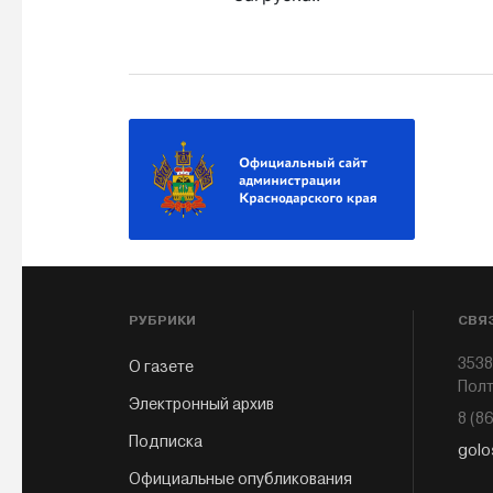
РУБРИКИ
СВЯ
3538
О газете
Полт
Электронный архив
8 (8
Подписка
golo
Официальные опубликования