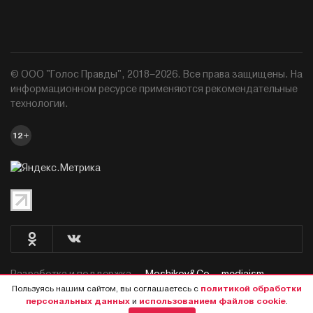
© ООО "Голос Правды", 2018–2026. Все права защищены. На
информационном ресурсе применяются рекомендательные
технологии.
12+
Разработка и поддержка —
Moshikov&Co. - mediaism.
Пользуясь нашим сайтом, вы соглашаетесь с
политикой обработки
персональных данных
и
использованием файлов cookie
.