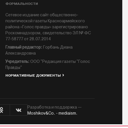
ФОРМАЛЬНОСТИ
Сетевое издание сайт общественно-
политической газеты Красноармейского
района «Голос правды» зарегистрировано
Роскомнадзором, свидетельство ЭЛ № ФС
77-58777 от 28.07.2014
Главный редактор:
Горбань Диана
Александровна
Учредитель:
ООО "Редакция газеты "Голос
Правды"
НОРМАТИВНЫЕ ДОКУМЕНТЫ
Разработка и поддержка —
Moshikov&Co. - mediaism.