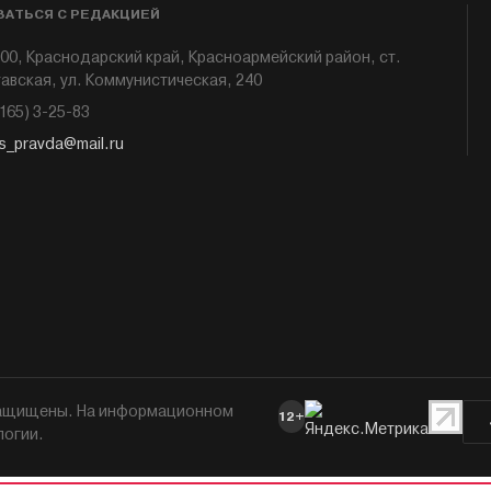
ЗАТЬСЯ С РЕДАКЦИЕЙ
00, Краснодарский край, Красноармейский район, ст.
авская, ул. Коммунистическая, 240
6165) 3-25-83
s_pravda@mail.ru
 защищены. На информационном
12+
логии.