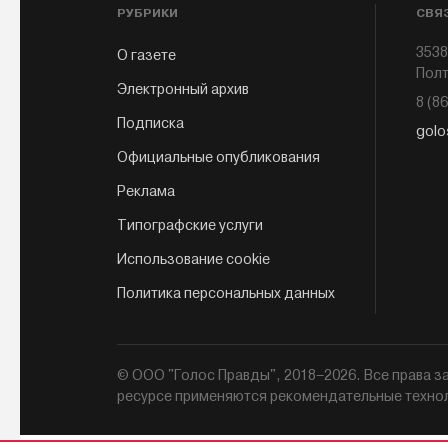
РУБРИКИ
СВЯ
3538
О газете
Полт
Электронный архив
8 (8
Подписка
golo
Официальные опубликования
Реклама
Типографские услуги
Использование cookie
Политика персональных данных
© ООО "Голос Правды", 2018–2026. Все права
ресурсе применяются рекомендательные техно