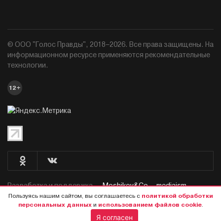
© ООО "Голос Правды", 2018–2026. Все права защищены. На
информационном ресурсе применяются рекомендательные
технологии.
12+
Разработка и поддержка —
Moshikov&Co. - mediaism.
Пользуясь нашим сайтом, вы соглашаетесь с
политикой обработки
персональных данных
и
использованием файлов cookie
.
Я согласен