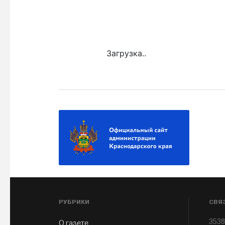
Загрузка..
РУБРИКИ
СВЯ
3538
О газете