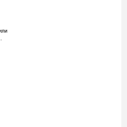
или
.