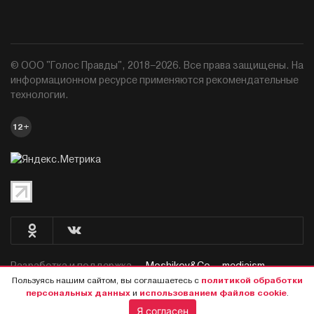
© ООО "Голос Правды", 2018–2026. Все права защищены. На
информационном ресурсе применяются рекомендательные
технологии.
12+
Разработка и поддержка —
Moshikov&Co. - mediaism.
Пользуясь нашим сайтом, вы соглашаетесь с
политикой обработки
персональных данных
и
использованием файлов cookie
.
Я согласен