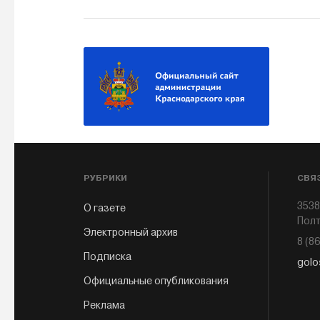
РУБРИКИ
СВЯ
3538
О газете
Полт
Электронный архив
8 (8
Подписка
golo
Официальные опубликования
Реклама