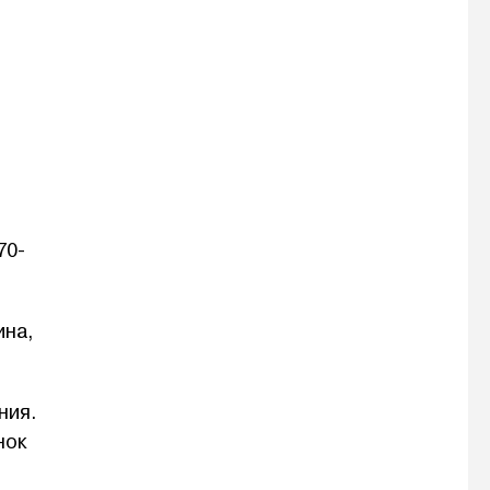
70-
ина,
ния.
нок