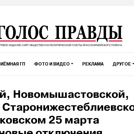
ИЁМНАЯ ГП
ФОТО И ВИДЕО
РЕКЛАМА
ДРУГОЕ
ой, Новомышастовской,
, Старонижестеблиевск
ковском 25 марта
новые отключения