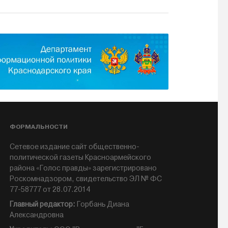
ФОРМАЛЬНОСТИ
Сетевое издание сайт общественно-
политической газеты Красноармейского
района «Голос правды» зарегистрировано
Роскомнадзором, свидетельство ЭЛ № ФС
77-58777 от 28.07.2014
Главный редактор:
Горбань Диана
Александровна