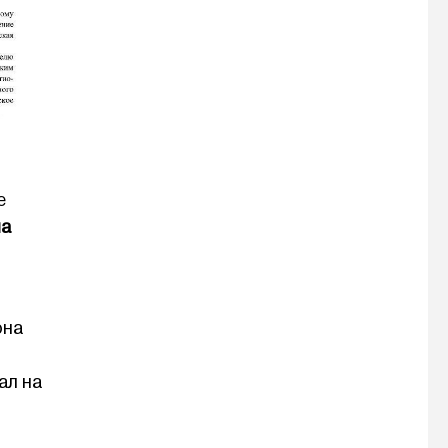
е
а
она
ал на