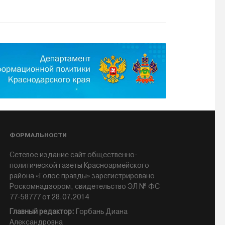
ФОРМАЛЬНОСТИ
Сетевое издание сайт общественно-
политической газеты Красноармейского
района «Голос правды» зарегистрировано
Роскомнадзором, свидетельство ЭЛ № ФС
77-58777 от 28.07.2014
Главный редактор:
Горбань Диана
Александровна