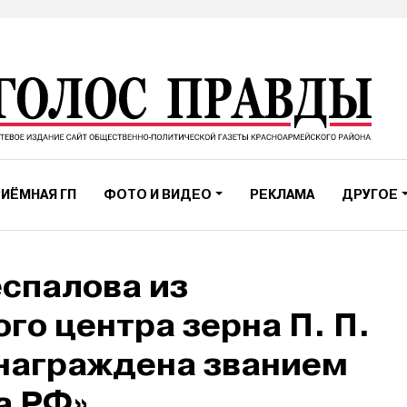
ИЁМНАЯ ГП
ФОТО И ВИДЕО
РЕКЛАМА
ДРУГОЕ
спалова из
го центра зерна П. П.
награждена званием
а РФ»