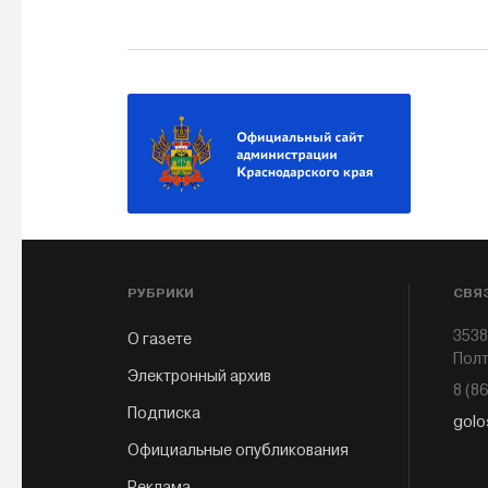
РУБРИКИ
СВЯ
3538
О газете
Полт
Электронный архив
8 (8
Подписка
golo
Официальные опубликования
Реклама