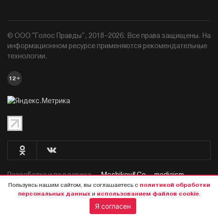
© ООО "Голос Правды", 2018–2026. Все права защищены. На
информационном ресурсе применяются рекомендательные
технологии.
12+
Разработка и поддержка —
Moshikov&Co. - mediaism.
Пользуясь нашим сайтом, вы соглашаетесь с
политикой обработки
персональных данных
и
использованием файлов cookie
.
Я согласен