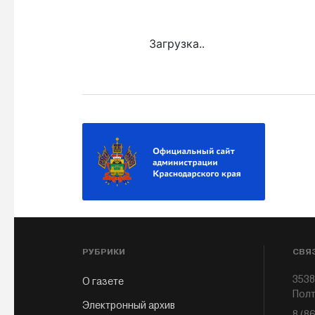
Загрузка..
РУБРИКИ
СВЯ
3538
О газете
Полт
Электронный архив
8 (8