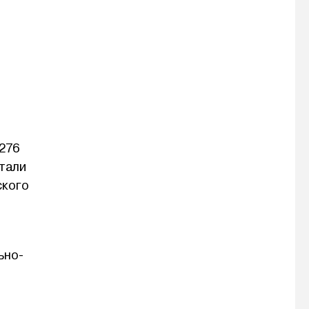
276
отали
ского
ьно-