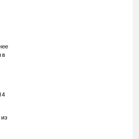
нее
 в
14
 из