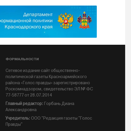
ФОРМАЛЬНОСТИ
Сетевое издание сайт общественно-
политической газеты Красноармейского
района «Голос правды» зарегистрировано
Роскомнадзором, свидетельство ЭЛ № ФС
77-58777 от 28.07.2014
Главный редактор:
Горбань Диана
Александровна
Учредитель:
ООО "Редакция газеты "Голос
Правды"