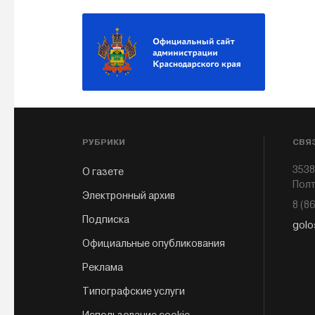
РУБРИКИ
СВЯ
3538
О газете
Полт
Электронный архив
8 (8
Подписка
golo
Официальные опубликования
Реклама
Типографские услуги