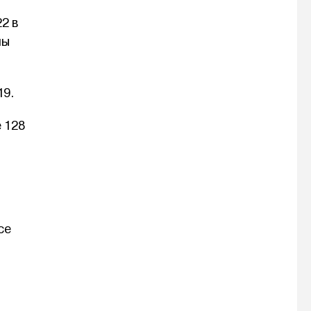
2 в
ны
19.
 128
се