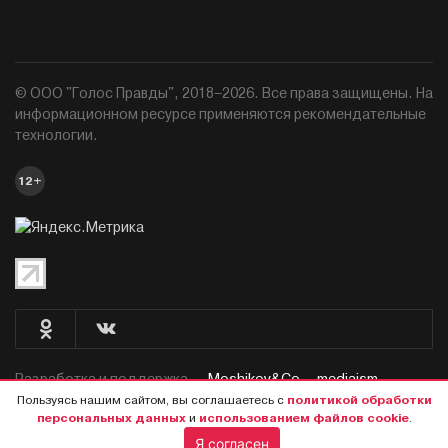
© ООО "Голос Правды", 2018–2026. Все права защищены. На
информационном ресурсе применяются рекомендательные
технологии.
12+
Разработка и поддержка —
Moshikov&Co. - mediaism.
Пользуясь нашим сайтом, вы соглашаетесь с
политикой обработки
персональных данных
и
использованием файлов cookie
.
Я согласен