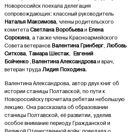
Новороссийск поехала делегация
сопровождающих: классный руководитель
Наталья Максимова
, члены родительского
комитета
Светлана Воробьева
и
Елена
Сорокина
, а также члены Красноармейского
Совета ветеранов
Валентина Гринберг
,
Любовь
Ситкова
,
Тамара Шестак
,
Евгений
Бойченко
,
Валентина Александрова
и врач,
ветеран труда
Лидия Походина.
Валентина Александрова, автор двух книг об
истории станицы Полтавской, по пути к
Новороссийску прочитала ребятам небольшую
лекцию. Она рассказала об образовании
станицы Полтавской, её развитии, уделив
особое внимание периоду Гражданской и
Великой Отечественной войн: поведала о