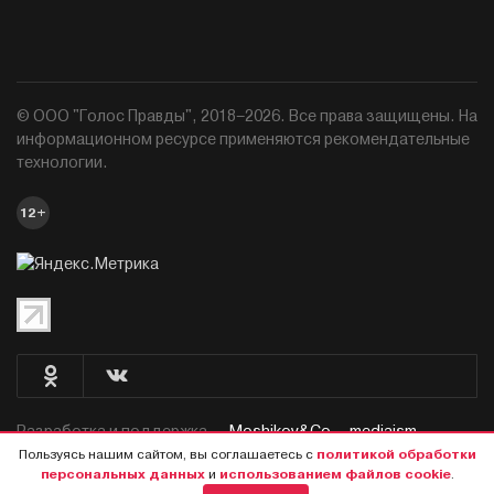
© ООО "Голос Правды", 2018–2026. Все права защищены. На
информационном ресурсе применяются рекомендательные
технологии.
12+
Разработка и поддержка —
Moshikov&Co. - mediaism.
Пользуясь нашим сайтом, вы соглашаетесь с
политикой обработки
персональных данных
и
использованием файлов cookie
.