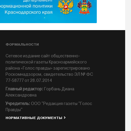
ФОРМАЛЬНОСТИ
Сетевое издание сайт общественно-
политической газеты Красноармейского
района «Голос правды» зарегистрировано
Роскомнадзором, свидетельство ЭЛ № ФС
77-58777 от 28.07.2014
Главный редактор:
Горбань Диана
Александровна
Учредитель:
ООО "Редакция газеты "Голос
Правды"
НОРМАТИВНЫЕ ДОКУМЕНТЫ