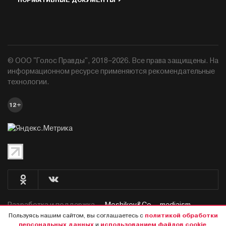
НОРМАТИВНЫЕ ДОКУМЕНТЫ
© ООО "Голос Правды", 2018–2026. Все права защищены. На
информационном ресурсе применяются рекомендательные
технологии.
12+
Разработка и поддержка —
Moshikov&Co. - mediaism.
Пользуясь нашим сайтом, вы соглашаетесь с
политикой обработки
персональных данных
и
использованием файлов cookie
.