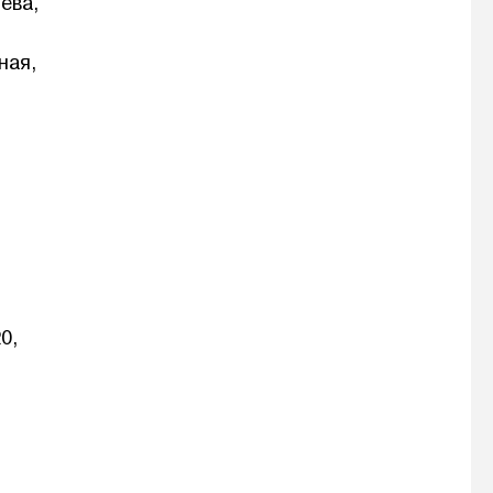
ева,
ная,
0,