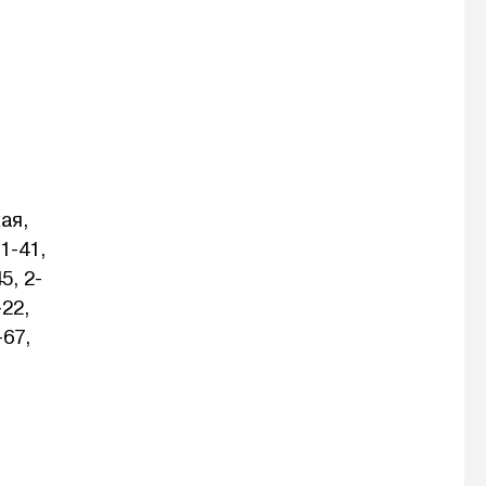
ая,
1-41,
5, 2-
-22,
-67,