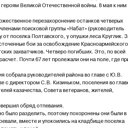
героям Великой Отечественной войны. 8 мая к ним
оржественное перезахоронение останков четверых
членами поисковой группы «Набат» (руководитель
 от поселка Полтавского, у опушки леса Круглик. 
есточенные бои за освобождение Красноармейского
ких захватчиков. Четверо погибших. Это, по всей
асчет. Почти 67 лет пролежали они на поле, где пр
я собрала руководителей района во главе с Ю.В.
ве с директором С.В. Кизиньком, поселения во глав
елей казачества, Совета ветеранов, жителей,
вершил обряд отпевания.
о было разделить, поэтому похоронены они были в
оевали, вместе и упокоились на кладбище поселка