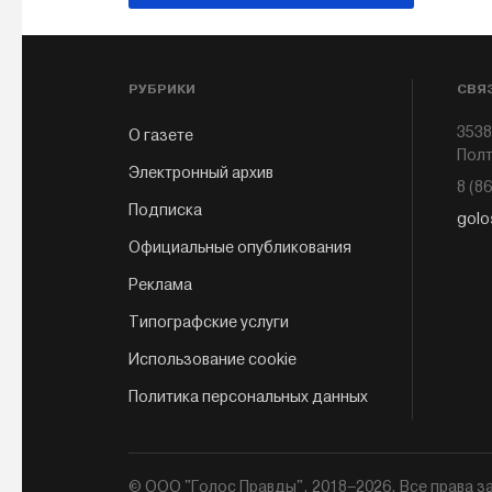
РУБРИКИ
СВЯ
3538
О газете
Полт
Электронный архив
8 (8
Подписка
golo
Официальные опубликования
Реклама
Типографские услуги
Использование cookie
Политика персональных данных
© ООО "Голос Правды", 2018–2026. Все права