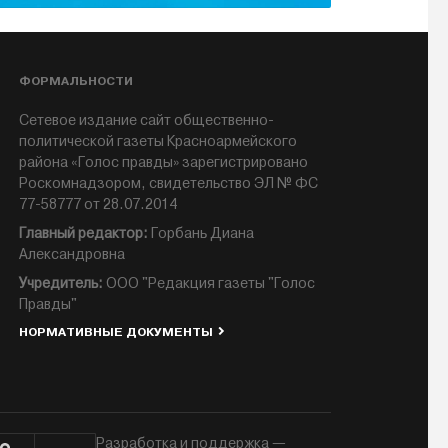
ФОРМАЛЬНОСТИ
Сетевое издание сайт общественно-
политической газеты Красноармейского
района «Голос правды» зарегистрировано
Роскомнадзором, свидетельство ЭЛ № ФС
77-58777 от 28.07.2014
Главный редактор:
Горбань Диана
Александровна
Учредитель:
ООО "Редакция газеты "Голос
Правды"
НОРМАТИВНЫЕ ДОКУМЕНТЫ
Разработка и поддержка —