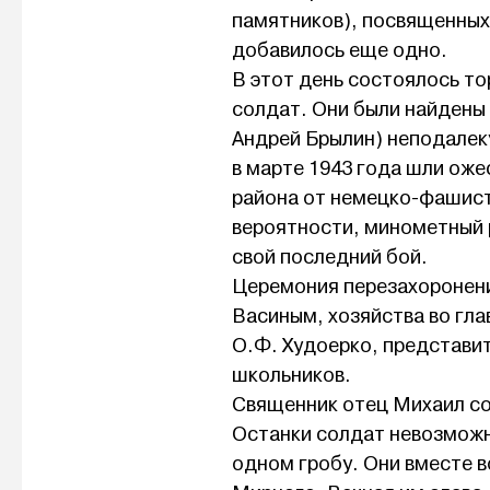
памятников), посвященных 
добавилось еще одно.
В этот день состоялось т
солдат. Они были найдены 
Андрей Брылин) неподалеку
в марте 1943 года шли ож
района от немецко-фашистс
вероятности, минометный р
свой последний бой.
Церемония перезахоронени
Васиным, хозяйства во гла
О.Ф. Худоерко, представит
школьников.
Священник отец Михаил со
Останки солдат невозможн
одном гробу. Они вместе в