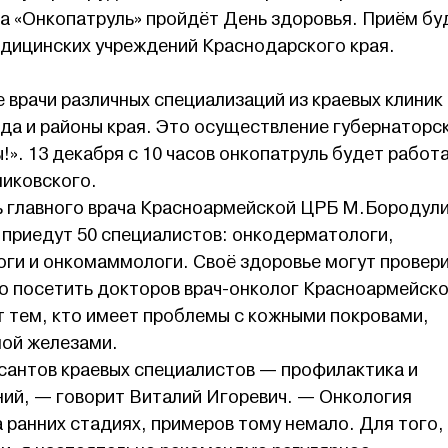
а «Онкопатруль» пройдёт День здоровья.
Приём бу
дицинских учреждений Краснодарского края.
врачи различных специализаций из краевых клиник
да и районы края. Это осуществление губернаторс
!». 13 декабря с 10 часов онкопатруль будет работа
ликовского.
 главного врача Красноармейской ЦРБ М.Бородули
 приедут 50 специалистов: онкодерматологи,
оги и онкомаммологи. Своё здоровье могут провер
о посетить докторов врач-онколог Красноармейск
 тем, кто имеет проблемы с кожными покровами,
ой железами.
есантов краевых специалистов — профилактика и
ий, — говорит Виталий Игоревич. — Онкология
а ранних стадиях, примеров тому немало. Для того,