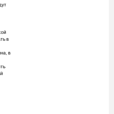
дут
кой
ть в
на, в
ить
ой