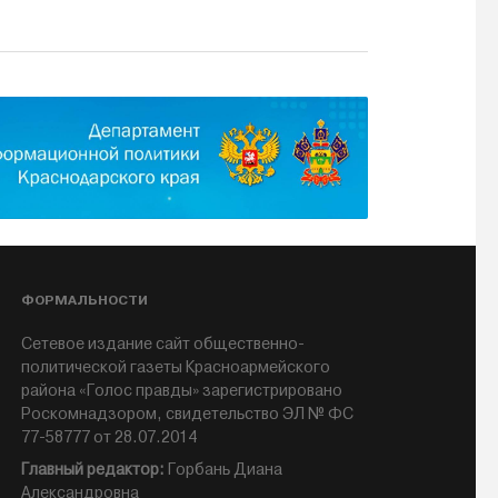
ФОРМАЛЬНОСТИ
Сетевое издание сайт общественно-
политической газеты Красноармейского
района «Голос правды» зарегистрировано
Роскомнадзором, свидетельство ЭЛ № ФС
77-58777 от 28.07.2014
Главный редактор:
Горбань Диана
Александровна