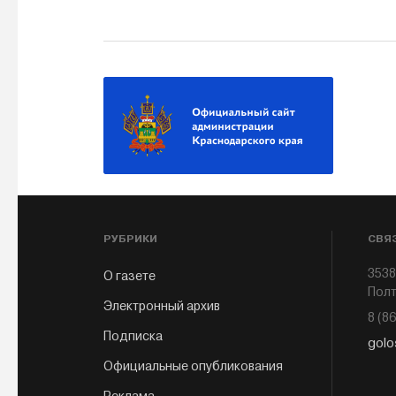
РУБРИКИ
СВЯ
3538
О газете
Полт
Электронный архив
8 (8
Подписка
golo
Официальные опубликования