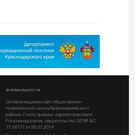
ФОРМАЛЬНОСТИ
Сетевое издание сайт общественно-
политической газеты Красноармейского
района «Голос правды» зарегистрировано
Роскомнадзором, свидетельство ЭЛ № ФС
77-58777 от 28.07.2014