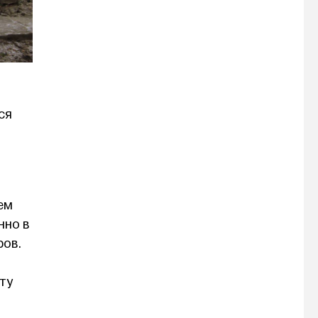
ся
ем
нно в
ров.
ту