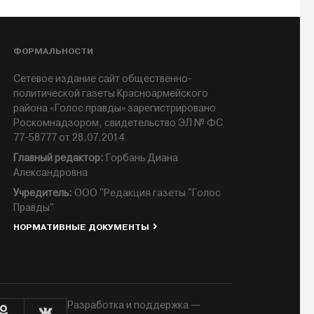
ФОРМАЛЬНОСТИ
Сетевое издание сайт общественно-
политической газеты Красноармейского
района «Голос правды» зарегистрировано
Роскомнадзором, свидетельство ЭЛ № ФС
77-58777 от 28.07.2014
Главный редактор:
Горбань Диана
Александровна
Учредитель:
ООО "Редакция газеты "Голос
Правды"
НОРМАТИВНЫЕ ДОКУМЕНТЫ
Разработка и поддержка —