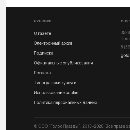
РУБРИКИ
СВЯ
3538
О газете
Полт
Электронный архив
8 (8
Подписка
golo
Официальные опубликования
Реклама
Типографские услуги
Использование cookie
Политика персональных данных
© ООО "Голос Правды", 2018–2026. Все права