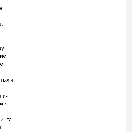
е
а.
цу
гие
ое
,
тых и
.
ения
х я
тинга
ы.