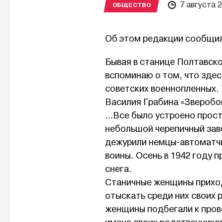
7 августа 
ОБЩЕСТВО
Об этом редакции сообщи
Бывая в станице Полтавско
вспоминаю о том, что здес
советских военнопленных.
Василия Грабина «Зверобо
…Все было устроено прост
небольшой черепичный зав
дежурили немцы-автоматчи
воины. Осень в 1942 году 
снега.
Станичные женщины приход
отыскать среди них своих 
женщины подбегали к прово