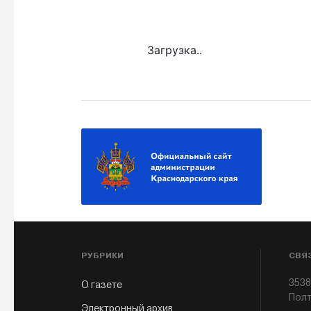
Загрузка..
РУБРИКИ
СВЯ
3538
О газете
Полт
Электронный архив