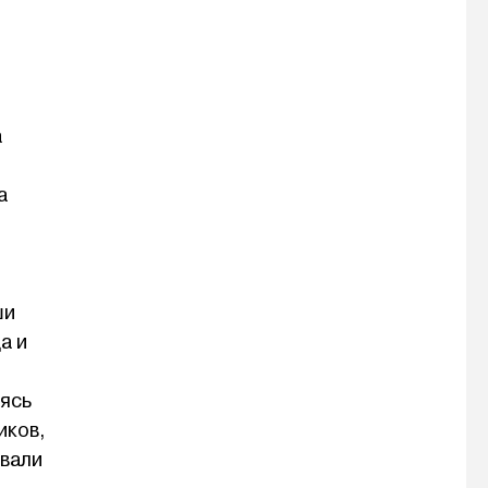
а
а
ши
а и
еясь
иков,
ивали