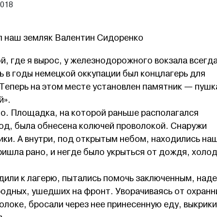
2018
л наш земляк Валентин Сидоренко
й, где я вырос, у железнодорожного вокзала всегд
ь в годы немецкой оккупации был концлагерь для
 Теперь на этом месте установлен памятник — пушк
й».
о. Площадка, на которой раньше располагался
од, была обнесена колючей проволокой. Снаружи
ки. А внутри, под открытым небом, находились на
пришла рано, и негде было укрыться от дождя, холод
или к лагерю, пытались помочь заключенным, над
родных, ушедших на фронт. Уворачиваясь от охранн
локе, бросали через нее принесенную еду, выкрик