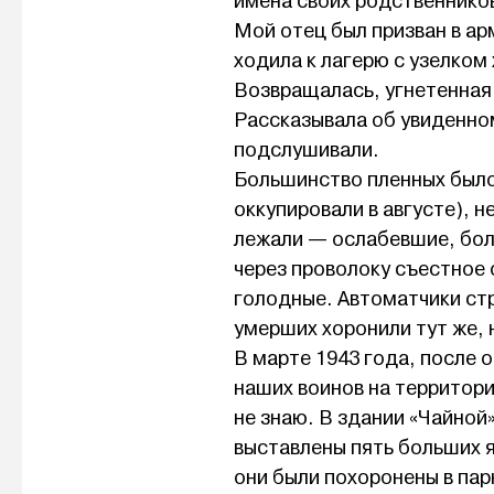
имена своих родственнико
Мой отец был призван в ар
ходила к лагерю с узелком 
Возвращалась, угнетенная 
Рассказывала об увиденно
подслушивали.
Большинство пленных было 
оккупировали в августе), н
лежали — ослабевшие, боль
через проволоку съестное 
голодные. Автоматчики стр
умерших хоронили тут же, 
В марте 1943 года, после 
наших воинов на территор
не знаю. В здании «Чайной
выставлены пять больших 
они были похоронены в па