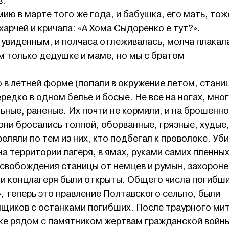
в.
мию в марте того же года, и бабушка, его мать, тож
харчей и кричала: «А Хома Сыдоренко е тут?».
увиденным, и полчаса отлеживалась, молча плакал
м только дедушке и маме, но мы с братом
в летней форме (попали в окружение летом, стани
ередко в одном белье и босые. Не все на ногах, мно
ные, раненые. Их почти не кормили, и на брошенн
они бросались толпой, оборванные, грязные, худые
еляли по тем из них, кто подбегал к проволоке. Уби
на территории лагеря, в ямах, руками самих пленных
освобождения станицы от немцев и румын, захорон
ии концлагеря были открыты. Общего числа погибши
», теперь это правление Полтавского сельпо, были
ящиков с останками погибших. После траурного ми
рке рядом с памятником жертвам гражданской войн