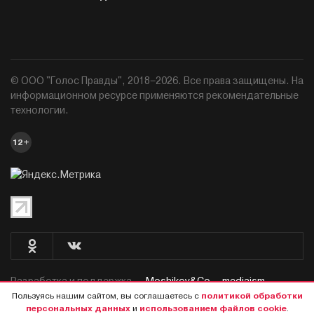
© ООО "Голос Правды", 2018–2026. Все права защищены. На
информационном ресурсе применяются рекомендательные
технологии.
12+
Разработка и поддержка —
Moshikov&Co. - mediaism.
Пользуясь нашим сайтом, вы соглашаетесь с
политикой обработки
персональных данных
и
использованием файлов cookie
.