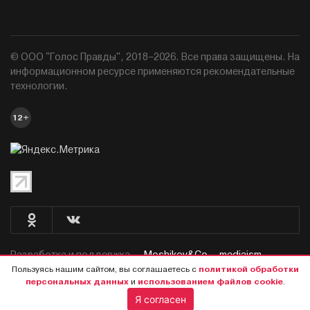
© ООО "Голос Правды", 2018–2026. Все права защищены. На
информационном ресурсе применяются рекомендательные
технологии.
12+
Разработка и поддержка —
Moshikov&Co. - mediaism.
Пользуясь нашим сайтом, вы соглашаетесь с
политикой обработки
персональных данных
и
использованием файлов cookie
.
Я согласен