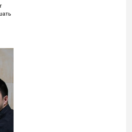
т
шать