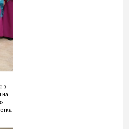
е в
 на
то
истка