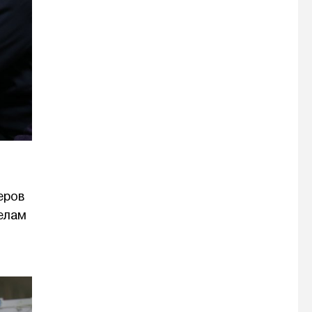
еров
делам