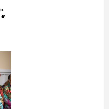
ов
ния