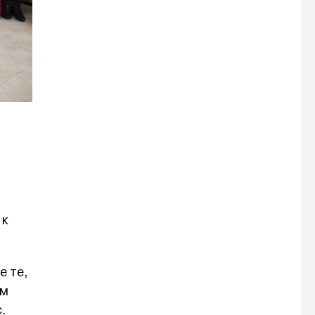
 к
е те,
ым
.