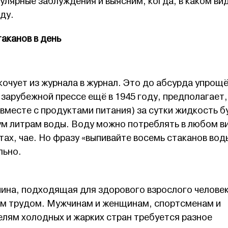
улярные заблуждения и выясним, когда, в каком вид
ду.
аканов в день
очует из журнала в журнал. Это до абсурда упрощ
 зарубежной прессе ещё в 1945 году, предполагает,
 вместе с продуктами питания) за сутки жидкость б
ум литрам воды. Воду можно потреблять в любом ви
тах, чае. Но фразу «выпивайте восемь стаканов вод
льно.
ина, подходящая для здорового взрослого человек
м трудом. Мужчинам и женщинам, спортсменам и
лям холодных и жарких стран требуется разное