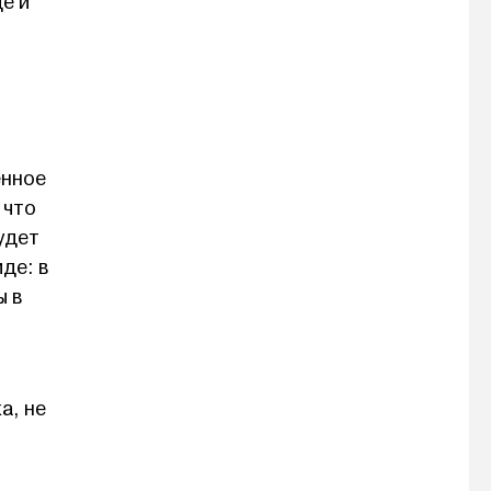
е и
ённое
 что
удет
де: в
ы в
а, не