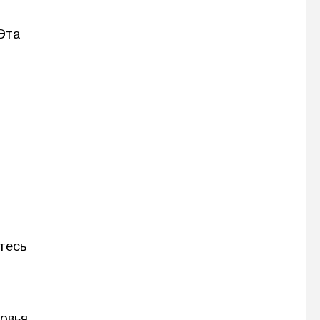
Эта
тесь
ровья