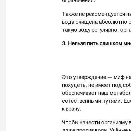
ограничений.
Также не рекомендуется н
вода очищена абсолютно от
такую воду регулярно, орг
3. Нельзя пить слишком мн
Это утверждение — миф на
похудеть, не имеет под со
обеспечивает наш метабол
естественными путями. Ес
к врачу.
Чтобы нанести организму в
даже против воли. Учёные 