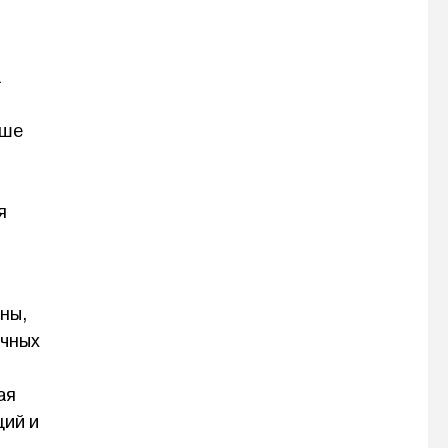
а
чше
я
ины,
ечных
ая
ций и