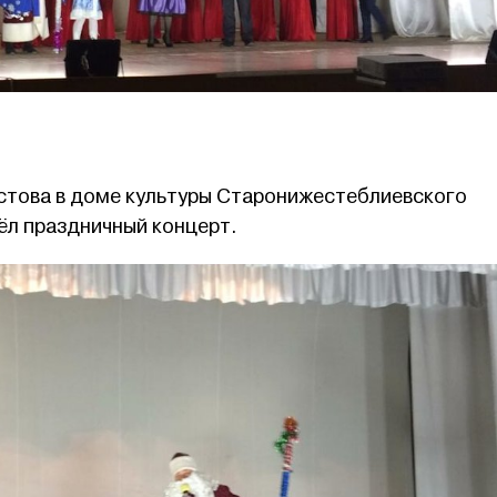
стова в доме культуры Старонижестеблиевского
ёл праздничный концерт.