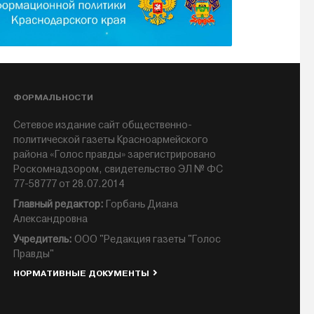
ФОРМАЛЬНОСТИ
Сетевое издание сайт общественно-
политической газеты Красноармейского
района «Голос правды» зарегистрировано
Роскомнадзором, свидетельство ЭЛ № ФС
77-58777 от 28.07.2014
Главный редактор:
Горбань Диана
Александровна
Учредитель:
ООО "Редакция газеты "Голос
Правды"
НОРМАТИВНЫЕ ДОКУМЕНТЫ