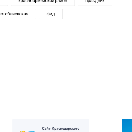
т
красноармейский район
праздник
стеблиевская
фид