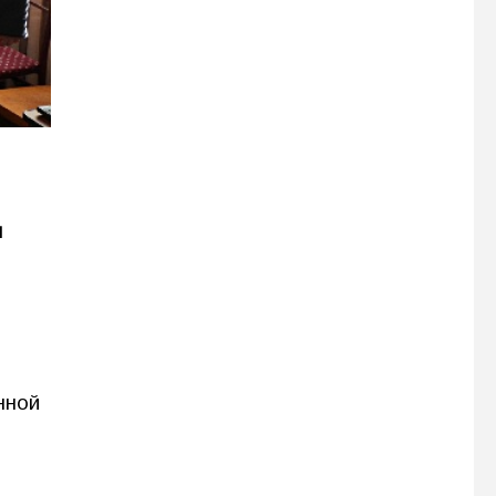
ы
нной