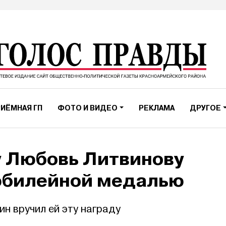
ИЁМНАЯ ГП
ФОТО И ВИДЕО
РЕКЛАМА
ДРУГОЕ
у Любовь Литвинову
юбилейной медалью
н вручил ей эту награду