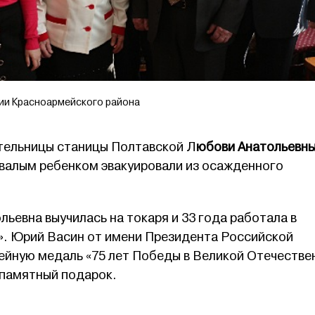
ии Красноармейского района
ительницы станицы Полтавской Л
юбови Анатольевн
овалым ребенком эвакуировали из осажденного
ьевна выучилась на токаря и 33 года работала в
». Юрий Васин от имени Президента Российской
ейную медаль «75 лет Победы в Великой Отечестве
и памятный подарок.