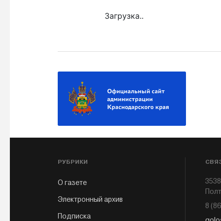
Загрузка..
РУБРИКИ
СВЯ
3538
О газете
Полт
Электронный архив
8 (8
Подписка
golo