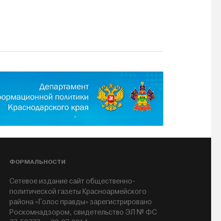
ФОРМАЛЬНОСТИ
Сетевое издание сайт общественно-
политической газеты Красноармейского
района «Голос правды» зарегистрировано
Роскомнадзором, свидетельство ЭЛ № ФС