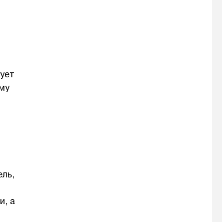
рует
ому
ель,
и, а