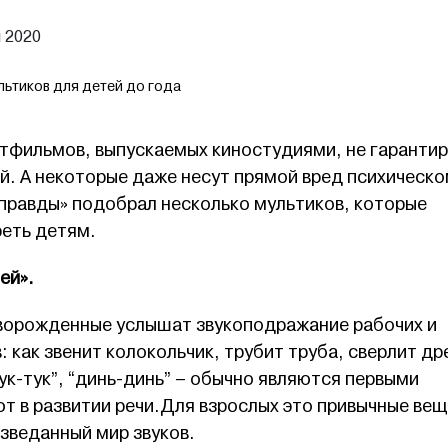
 2020
льтиков для детей до года
тфильмов, выпускаемых киностудиями, не гаранти
ей. А некоторые даже несут прямой вред психическ
 правды» подобрал несколько мультиков, которые
реть детям.
ей».
оворожденные услышат звукоподражание рабочих и
 как звенит колокольчик, трубит труба, сверлит др
тук-тук”, “динь-динь” – обычно являются первыми
 в развитии речи.Для взрослых это привычные вещ
изведанный мир звуков.