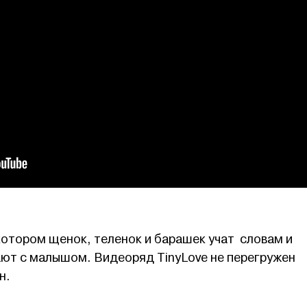
котором щенок, теленок и барашек учат словам и
ают с малышом. Видеоряд TinyLove не перегружен
н.