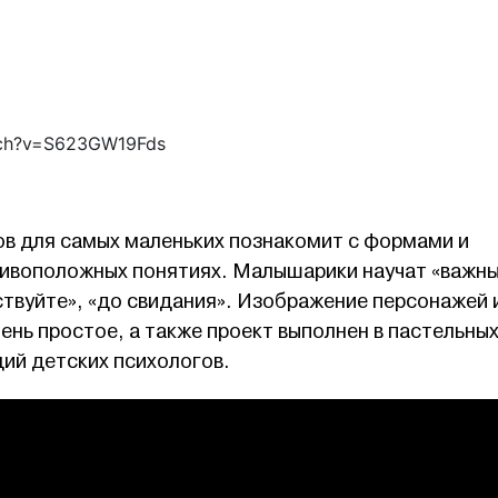
tch?v=S623GW19Fds
в для самых маленьких познакомит с формами и
тивоположных понятиях. Малышарики научат «важн
ствуйте», «до свидания». Изображение персонажей 
нь простое, а также проект выполнен в пастельны
ий детских психологов.