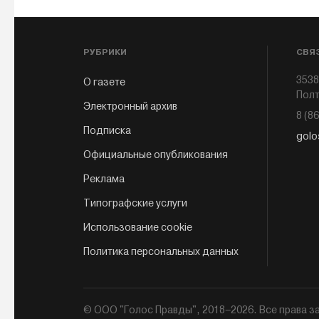
РУБРИКИ
СВЯ
3538
О газете
Полт
Электронный архив
8 (8
Подписка
golo
Официальные опубликования
Реклама
Типографские услуги
Использование cookie
Политика персональных данных
© ООО "Голос Правды", 2018–2026. Все права