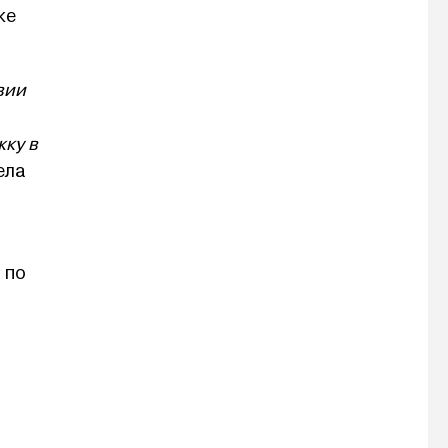
ке
вии
жку в
ела
 по