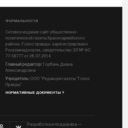
ФОРМАЛЬНОСТИ
Сетевое издание сайт общественно-
политической газеты Красноармейского
района «Голос правды» зарегистрировано
Роскомнадзором, свидетельство ЭЛ № ФС
77-58777 от 28.07.2014
Главный редактор:
Горбань Диана
Александровна
Учредитель:
ООО "Редакция газеты "Голос
Правды"
НОРМАТИВНЫЕ ДОКУМЕНТЫ
Разработка и поддержка —