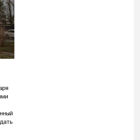
аря
ями
онный
одать