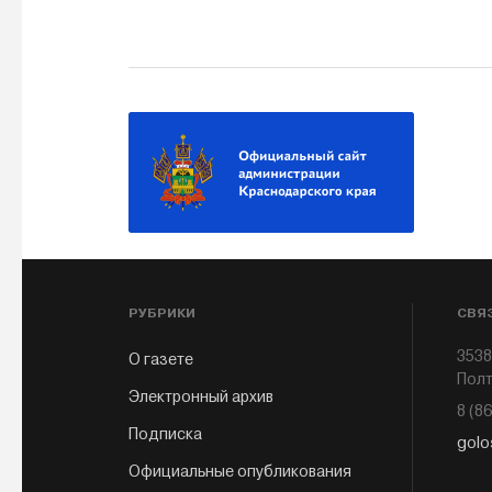
РУБРИКИ
СВЯ
3538
О газете
Полт
Электронный архив
8 (8
Подписка
golo
Официальные опубликования