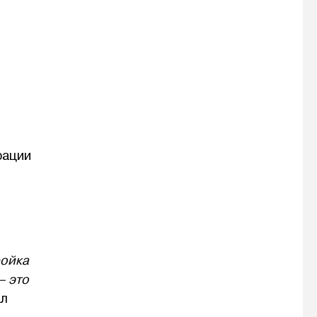
рации
ройка
— это
ал