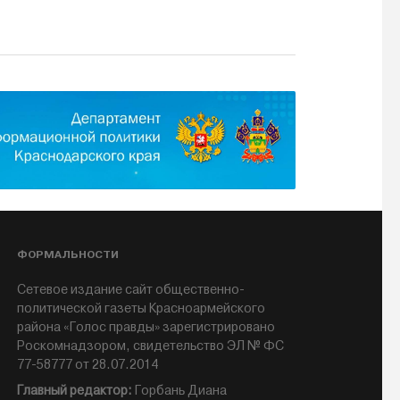
ФОРМАЛЬНОСТИ
Сетевое издание сайт общественно-
политической газеты Красноармейского
района «Голос правды» зарегистрировано
Роскомнадзором, свидетельство ЭЛ № ФС
77-58777 от 28.07.2014
Главный редактор:
Горбань Диана