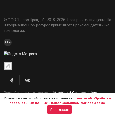
© ООО "Голос Правды", 2018–2026. Все права защищены. На
информационном ресурсе применяются рекомендательные
технологии.
12+
Разработка и поддержка —
Moshikov&Co. - mediaism.
Пользуясь нашим сайтом, вы соглашаетесь с
политикой обработки
персональных данных
и
использованием файлов cookie
.
Я согласен