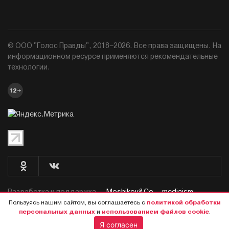
© ООО "Голос Правды", 2018–2026. Все права защищены. На
информационном ресурсе применяются рекомендательные
технологии.
12+
Разработка и поддержка —
Moshikov&Co. - mediaism.
Пользуясь нашим сайтом, вы соглашаетесь с
политикой обработки
персональных данных
и
использованием файлов cookie
.
Я согласен