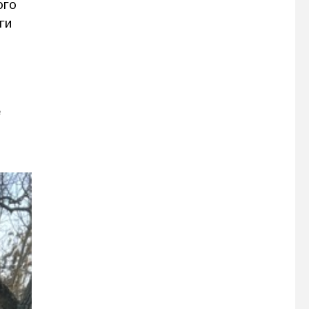
ого
ги
е