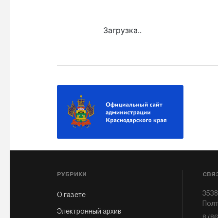
Загрузка..
РУБРИКИ
СВЯ
3538
О газете
Полт
Электронный архив
8 (8