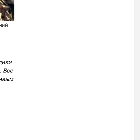
ний
-
дили
. Все
сивым