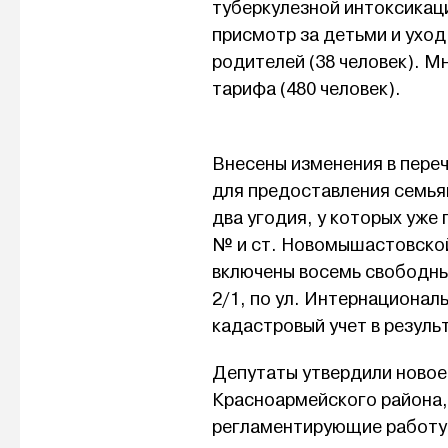
туберкулезной интоксикаци
присмотр за детьми и ухо
родителей (38 человек). 
тарифа (480 человек).
Внесены изменения в пере
для предоставления семья
два угодия, у которых уже 
№ и ст. Новомышастовской 
включены восемь свободных
2/1, по ул. Интернационал
кадастровый учет в резуль
Депутаты утвердили новое
Красноармейского района,
регламентирующие работу 