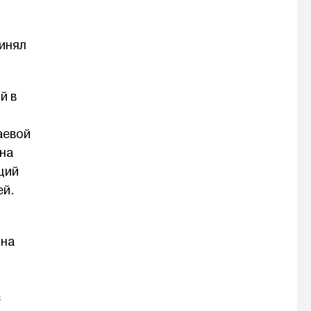
ринял
й в
аевой
на
щий
ей.
она
с