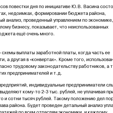
сов повестки дня по инициативе Ю.В. Васина сост
огах, недоимках, формировании бюджета района,
ый анализ, проведенный управлением по экономике
лому бизнесу, показывает, что неиспользованных
юджета ещё очень много.
» схемы выплаты заработной платы, когда часть ее
и, а другая в «конвертах». Кроме того, использова
ласно трудовому законодательству работников, а 
гих предпринимателей и т.д.
редприятий, индивидуальные предприниматели слы
выделяют кому-то 2-3 тыс. рублей, не уплачивая пр
то и сотни тысяч рублей. Такому положению дел по
лава района. Будет проведен детальный анализ упл
платежей по всем отраслям экономики, и каждому