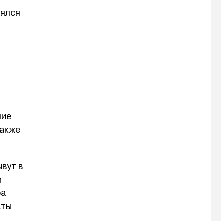
оялся
,
ние
также
вут в
и
ра
аты