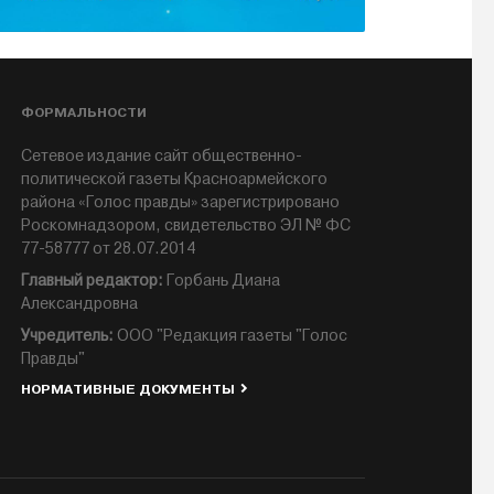
ФОРМАЛЬНОСТИ
Сетевое издание сайт общественно-
политической газеты Красноармейского
района «Голос правды» зарегистрировано
Роскомнадзором, свидетельство ЭЛ № ФС
77-58777 от 28.07.2014
Главный редактор:
Горбань Диана
Александровна
Учредитель:
ООО "Редакция газеты "Голос
Правды"
НОРМАТИВНЫЕ ДОКУМЕНТЫ