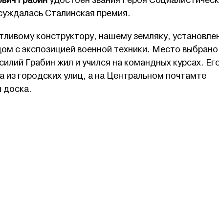
ович Грабин
удостоен звания Героя Социалистичес
суждалась Сталинская премия.
тливому конструктору, нашему земляку, установлен
ом с экспозицией военной техники. Место выбрано
силий Грабин жил и учился на командных курсах. Ег
а из городских улиц, а на Центральном почтамте
 доска.