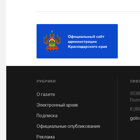
РУБРИКИ
СВЯ
3538
О газете
Полт
Электронный архив
8 (8
Подписка
golo
Официальные опубликования
Реклама