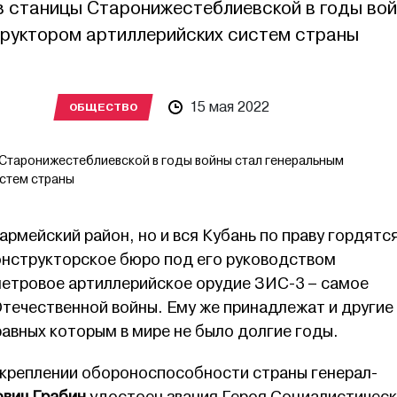
з станицы Старонижестеблиевской в годы во
труктором артиллерийских систем страны
15 мая 2022
ОБЩЕСТВО
Старонижестеблиевской в годы войны стал генеральным
истем страны
армейский район, но и вся Кубань по праву гордятс
нструкторское бюро под его руководством
етровое артиллерийское орудие ЗИС-3 – самое
Отечественной войны. Ему же принадлежат и другие
авных которым в мире не было долгие годы.
укреплении обороноспособности страны генерал-