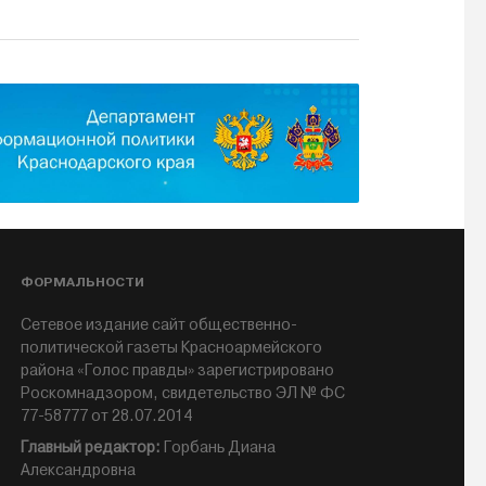
ФОРМАЛЬНОСТИ
Сетевое издание сайт общественно-
политической газеты Красноармейского
района «Голос правды» зарегистрировано
Роскомнадзором, свидетельство ЭЛ № ФС
77-58777 от 28.07.2014
Главный редактор:
Горбань Диана
Александровна