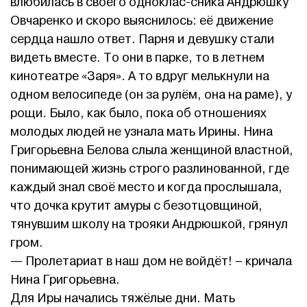
влюбилась в своего одноклас-сника Андрюшку
Овчаренко и скоро выяснилось: её движение
сердца нашло ответ. Парня и девушку стали
видеть вместе. То они в парке, то в летнем
кинотеатре «Заря». А то вдруг мелькнули на
одном велосипеде (он за рулём, она на раме), у
рощи. Было, как было, пока об отношениях
молодых людей не узнала мать Ирины. Нина
Григорьевна Белова слыла женщиной властной,
понимающей жизнь строго разлинованной, где
каждый знал своё место и когда прослышала,
что дочка крутит амуры с безотцовщиной,
тянувшим школу на трояки Андрюшкой, грянул
гром.
— Пролетариат в наш дом не войдёт! – кричала
Нина Григорьевна.
Для Иры начались тяжёлые дни. Мать