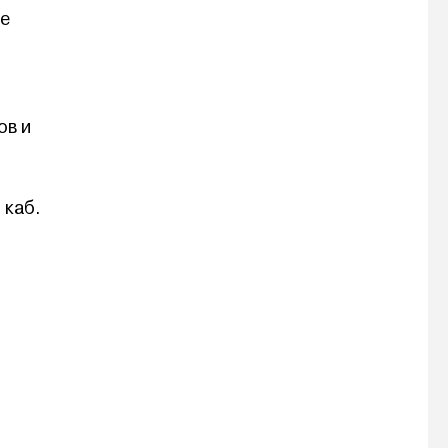
ие
ов и
 каб.