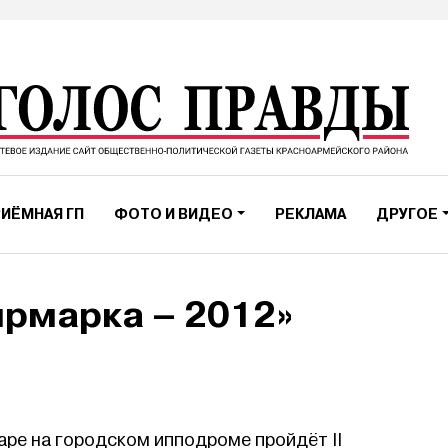
ИЁМНАЯ ГП
ФОТО И ВИДЕО
РЕКЛАМА
ДРУГОЕ
ярмарка – 2012»
даре на городском ипподроме пройдёт II