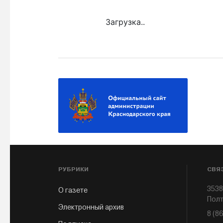
Загрузка..
РУБРИКИ
СВЯ
3538
О газете
Полт
Электронный архив
8 (8