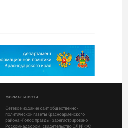
ФОРМАЛЬНОСТИ
Сетевое издание сайт общественно-
политической газеты Красноармейского
района «Голос правды» зарегистрировано
Роскомнадзором, свидетельство ЭЛ № ФС