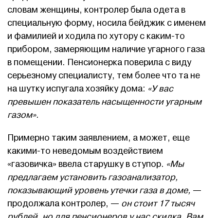
словам женщины, контролер была одета в
специальную форму, носила бейджик с именем
и фамилией и ходила по хутору с каким-то
прибором, замеряющим наличие угарного газа
в помещении. Пенсионерка поверила с виду
серьезному специалисту, тем более что та не
на шутку испугала хозяйку дома:
«У вас
превышен показатель насыщенности угарным
газом»
.
Примерно таким заявлением, а может, еще
какими-то неведомым воздействием
«газовичка» ввела старушку в ступор.
«Мы
предлагаем установить газоанализатор,
показывающий уровень утечки газа в доме,
—
продолжала контролер, —
он стоит 17 тысяч
рублей, но для пенсионеров у нас скидка. Вам