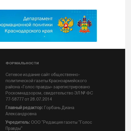
ФОРМАЛЬНОСТИ
Сетевое издание сайт общественно-
политической газеты Красноармейского
района «Голос правды» зарегистрировано
Роскомнадзором, свидетельство ЭЛ № ФС
77-58777 от 28.07.2014
Главный редактор:
Горбань Диана
Александровна
Учредитель:
ООО "Редакция газеты "Голос
Правды"