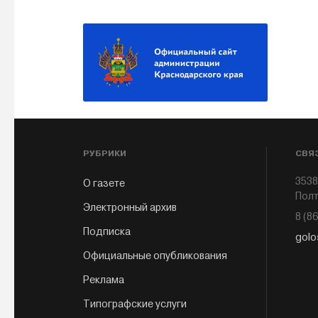
РУБРИКИ
СВЯ
3538
О газете
Полт
Электронный архив
8 (8
Подписка
golo
Официальные опубликования
Реклама
Типографские услуги