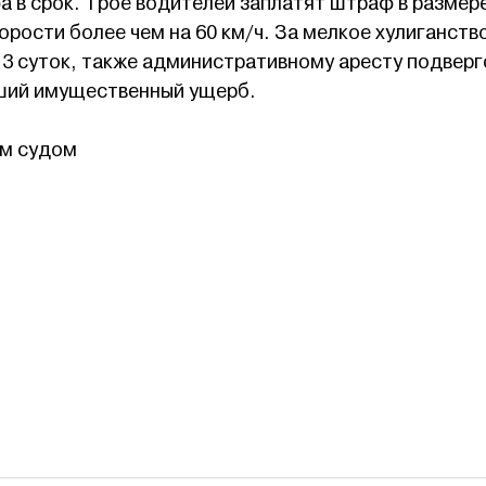
 в срок. Трое водителей заплатят штраф в размере
орости более чем на 60 км/ч. За мелкое хулиганств
 3 суток, также административному аресту подверг
ший имущественный ущерб.
ы
м судом