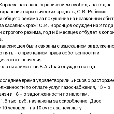
 Корнева наказана ограничением свободы на год за
 хранение наркотических средств, С.В. Рябинин
ии общего режима за покушение на незаконный сбыт
ла касались краж: О.И. Воронцов осужден на 2 года
 строгого режима, год и 8 месяцев отбудет в коло
в.
анских дел были связаны с взысканием задолженн
о пять – с признанием права собственности и
ического значения.
уплаты алиментов В.А.Драй осужден на год
последнее время удовлетворили 5 исков о расторже
олженности по оплате услуг газоснабжения, 13 – о
вязи и 18 – о задолженности по налогам.
1,5 тыс. руб. назначены за оскорбление. Двое
 10 человек – на 10 суток за неуплату