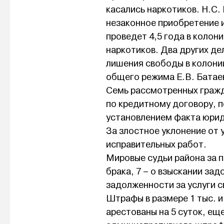
касались наркотиков. Н.С.
незаконное приобретение и
проведет 4,5 года в колон
наркотиков. Два других де
лишения свободы в колонии
общего режима Е.В. Батае
Семь рассмотренных гражд
по кредитному договору, п
установлением факта юрид
За злостное уклонение от 
исправительных работ.
Мировые судьи района за 
брака, 7 – о взыскании зад
задолженности за услуги с
Штрафы в размере 1 тыс. и 
арестованы на 5 суток, еще